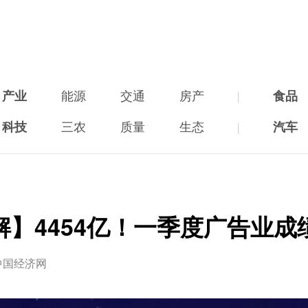
产业
能源
交通
房产
|
食品
科技
三农
质量
生态
|
汽车
解】4454亿！一季度广告业成
中国经济网