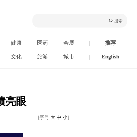
健康
医药
会展
|
推荐
文化
旅游
城市
|
English
绩亮眼
[字号
大
中
小
]