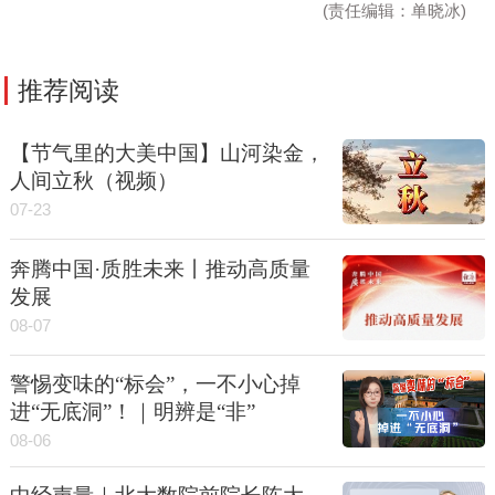
(责任编辑：单晓冰)
推荐阅读
【节气里的大美中国】山河染金，
人间立秋（视频）
07-23
奔腾中国·质胜未来丨推动高质量
发展
08-07
警惕变味的“标会”，一不小心掉
进“无底洞”！｜明辨是“非”
08-06