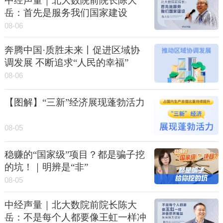
中经声量｜北大数院前院长陈大
岳：首先是服务我们国家建设
08-06
奔腾中国·质胜未来丨促进区域协
调发展 不断追求“人民的幸福”
08-06
【图解】“三新”经济展现蓬勃活力
08-05
稳赚的“国家级”项目？都是骗子挖
的坑！｜明辨是“非”
08-05
中经声量｜北大数院前院长陈大
岳：不是每个人都要像王虹一样冲