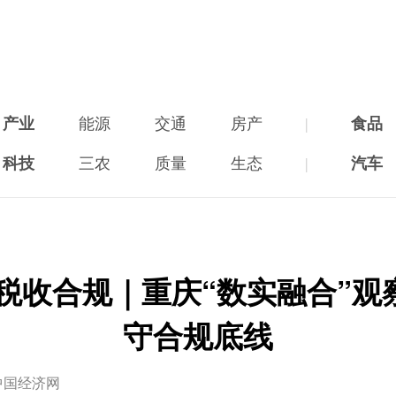
产业
能源
交通
房产
|
食品
科技
三农
质量
生态
|
汽车
看税收合规｜重庆“数实融合”观
守合规底线
中国经济网