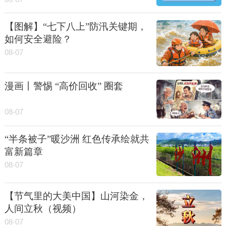
【图解】“七下八上”防汛关键期，
如何安全避险？
08-07
漫画丨警惕 “高价回收” 圈套
08-07
“半条被子”暖沙洲 红色传承绘就共
富新篇章
08-07
【节气里的大美中国】山河染金，
人间立秋（视频）
08-07