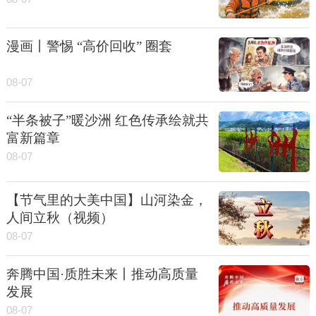
漫画丨警惕 “高价回收” 圈套
08-07
“半条被子”暖沙洲 红色传承绘就共
富新篇章
08-07
【节气里的大美中国】山河染金，
人间立秋（视频）
08-07
奔腾中国·质胜未来丨推动高质量
发展
08-07