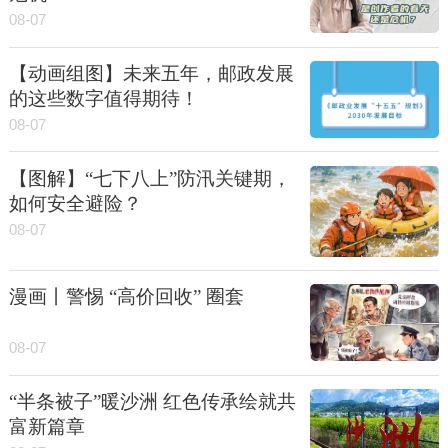
08-07
【动画组图】未来五年，邮政发展
的这些数字值得期待！
08-07
【图解】“七下八上”防汛关键期，
如何安全避险？
08-07
漫画丨警惕 “高价回收” 圈套
08-07
“半条被子”暖沙洲 红色传承绘就共
富新篇章