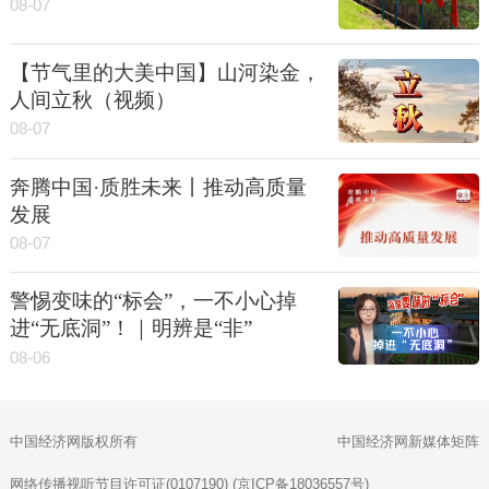
08-07
【节气里的大美中国】山河染金，
人间立秋（视频）
08-07
奔腾中国·质胜未来丨推动高质量
发展
08-07
警惕变味的“标会”，一不小心掉
进“无底洞”！｜明辨是“非”
08-06
中国经济网版权所有
中国经济网新媒体矩阵
网络传播视听节目许可证(0107190) (京ICP备18036557号)