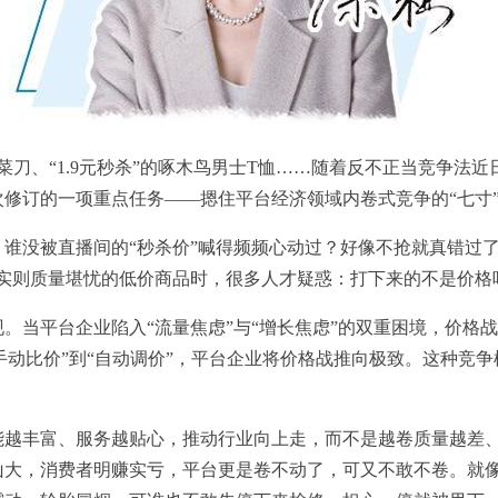
锻打”菜刀、“1.9元秒杀”的啄木鸟男士T恤……随着反不正当竞争法
修订的一项重点任务——摁住平台经济领域内卷式竞争的“七寸
谁没被直播间的“秒杀价”喊得频频心动过？好像不抢就真错过了1
、实则质量堪忧的低价商品时，很多人才疑惑：打下来的不是价格
。当平台企业陷入“流量焦虑”与“增长焦虑”的双重困境，价格
从“手动比价”到“自动调价”，平台企业将价格战推向极致。这种竞
能越丰富、服务越贴心，推动行业向上走，而不是越卷质量越差
山大，消费者明赚实亏，平台更是卷不动了，可又不敢不卷。就