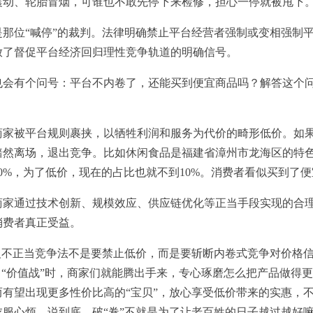
震动、轮胎冒烟，可谁也不敢先停下来检修，担心一停就被甩下
那位“喊停”的裁判。法律明确禁止平台经营者强制或变相强制
放了督促平台经济回归理性竞争轨道的明确信号。
会有个问号：平台不内卷了，还能买到便宜商品吗？解答这个问题
商家被平台规则裹挟，以牺牲利润和服务为代价的畸形低价。如
黯然离场，退出竞争。比如休闲食品是福建省漳州市龙海区的特
0%，为了低价，现在的占比也就不到10%。消费者看似买到了
商家通过技术创新、规模效应、供应链优化等正当手段实现的合
消费者真正受益。
反不正当竞争法不是要禁止低价，而是要斩断内卷式竞争对价格
向“价值战”时，商家们就能腾出手来，专心琢磨怎么把产品做得
有望出现更多性价比高的“宝贝”，放心享受低价带来的实惠，不
服心烦。说到底，破“卷”不就是为了让老百姓的日子越过越好嘛