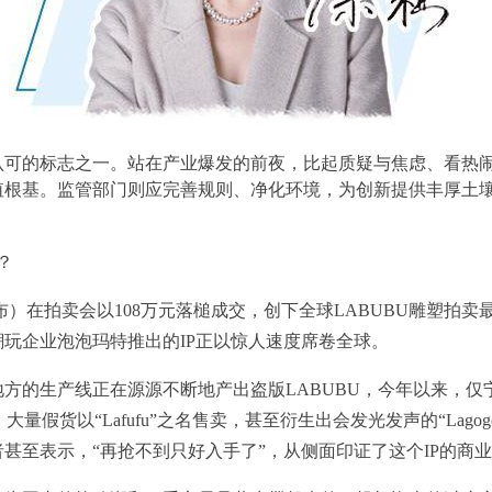
认可的标志之一。站在产业爆发的前夜，比起质疑与焦虑、看热
值根基。监管部门则应完善规则、净化环境，为创新提供丰厚土
？
布布）在拍卖会以108万元落槌成交，创下全球LABUBU雕塑拍
玩企业泡泡玛特推出的IP正以惊人速度席卷全球。
方的生产线正在源源不断地产出盗版LABUBU，今年以来，仅
。大量假货以“Lafufu”之名售卖，甚至衍生出会发光发声的“Lag
甚至表示，“再抢不到只好入手了”，从侧面印证了这个IP的商