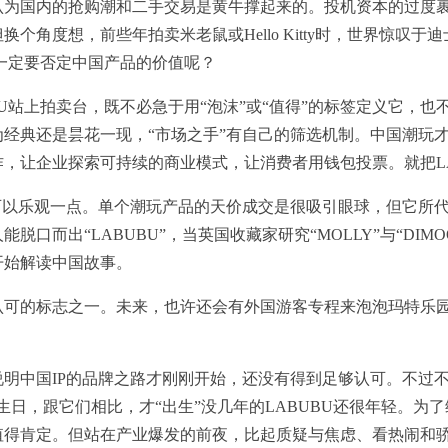
认为国内的抢购潮和二手交易是黄牛撑起来的。投机资本的过度
个角度想，前些年拍卖米老鼠或Hello Kitty时，世界惊叹于
么一定要否定中国产品的价值呢？
BU站上拍卖台，既不必急于用“泡沫”或“值得”的标签定义它，
经典还是昙花一现，“市场之手”有自己的筛选机制。中国潮玩
，让企业探索可持续的商业模式，让消费者用钱包投票。就把LA
可以乐观一点。单个潮玩产品的天价成交是很吸引眼球，但它所代
口而出“LABUBU”，当英国收藏家研究“MOLLY”与“DIM
开始解读中国故事。
认可的标志之一。未来，也许还会有外国游客专程来泡泡玛特乐
明中国IP的品牌之路才刚刚开始，还没有得到足够认可。不过不
完50岁的生日，跟它们相比，才“出生”没几年的LABUBU还很年轻
值得肯定。但站在产业爆发的前夜，比起质疑与焦虑、看热闹和