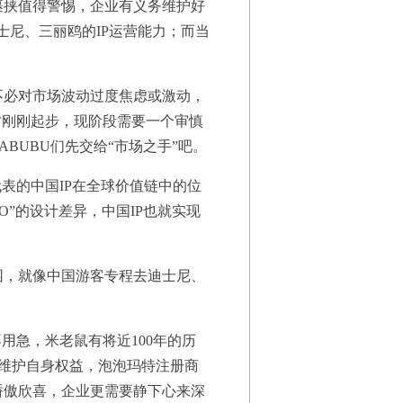
裹挟值得警惕，企业有义务维护好
迪士尼、三丽鸥的IP运营能力；而当
也不必对市场波动过度焦虑或激动，
才刚刚起步，现阶段需要一个审慎
BUBU们先交给“市场之手”吧。
表的中国IP在全球价值链中的位
OO”的设计差异，中国IP也就实现
园，就像中国游客专程去迪士尼、
用急，米老鼠有将近100年的历
。为了维护自身权益，泡泡玛特注册商
骄傲欣喜，企业更需要静下心来深