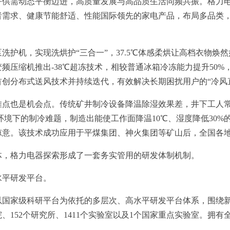
需动态平衡迈进，高质量发展与高品质生活同频共振。格力电器
者需求、健康节能舒适、性能国际领先的家电产品，布局多品类
机，实现洗烘护“三合一”，37.5℃体感柔烘让高档衣物焕
频压缩机推出-38℃超冻技术，相较普通冰箱冷冻能力提升50%
创分布式送风技术并持续迭代，有效解决长期困扰用户的“冷风
也是机会点。传统矿井制冷设备降温除湿效果差，井下工人常
劣环境下的制冷难题，制造出能使工作面降温10℃、湿度降低30
凉意。该技术成功应用于平煤集团、神火集团等矿山后，全国各
，格力电器探索形成了一套务实管用的研发体制机制。
平研发平台。
家级科研平台为依托的多层次、高水平研发平台体系，围绕新
、152个研究所、1411个实验室以及1个国家重点实验室。拥
。