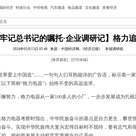
国际经济
时政社会
中经电视
汽车频道
食品频道
文化频道
质量经济
 正文
牢记总书记的嘱托·企业调研记】格力
2024年05月15日 05:48
来源：中国经济网-《经济日报》
本报调研组
[
推荐朋友
]
[
打印本稿
]
世界爱上中国造”……一句句人们耳熟能详的广告语，标示着一
以下简称“格力电器”）始终不变的高远追求。
懈努力，格力电器从一家100多人的小厂，一步步发展成为扎根
在格力电器考察时指出，中华民族奋斗的基点是自力更生，攀登
力奋斗。实现中华民族伟大复兴宏伟目标时不我待，要有志气和
可控，把创新发展主动权牢牢掌握在自己手中。