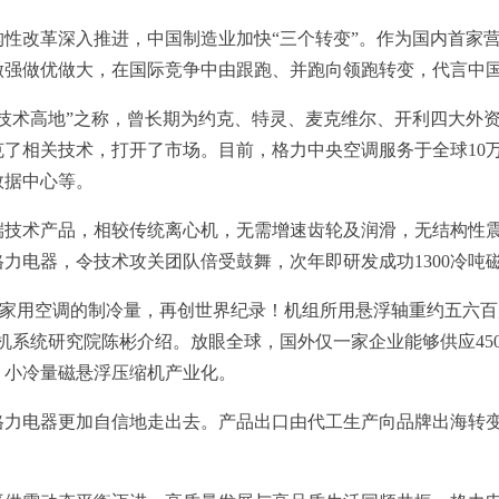
改革深入推进，中国制造业加快“三个转变”。作为国内首家营
做强做优做大，在国际竞争中由跟跑、并跑向领跑转变，代言中
术高地”之称，曾长期为约克、特灵、麦克维尔、开利四大外资
了相关技术，打开了市场。目前，格力中央空调服务于全球10
数据中心等。
术产品，相较传统离心机，无需增速齿轮及润滑，无结构性震
察格力电器，令技术攻关团队倍受鼓舞，次年即研发成功1300冷吨
1.5匹家用空调的制冷量，再创世界纪录！机组所用悬浮轴重约五六
机系统研究院陈彬介绍。放眼全球，国外仅一家企业能够供应45
中、小冷量磁悬浮压缩机产业化。
电器更加自信地走出去。产品出口由代工生产向品牌出海转变，