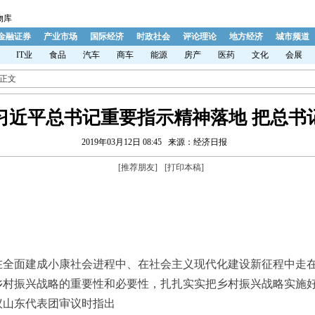
物库
金融证券
产业市场
国际经济
时政社会
评论理论
地方经济
城市频道
IT业
食品
汽车
商车
能源
房产
医药
文化
会展
 正文
习近平总书记重要指示精神落地 把总书
2019年03月12日 08:45
来源：经济日报
[
推荐朋友
]
[
打印本稿
]
面建成小康社会进程中、在社会主义现代化建设新征程中走在
村振兴战略的重要性和必要性，扎扎实实把乡村振兴战略实施好。—
议山东代表团审议时指出