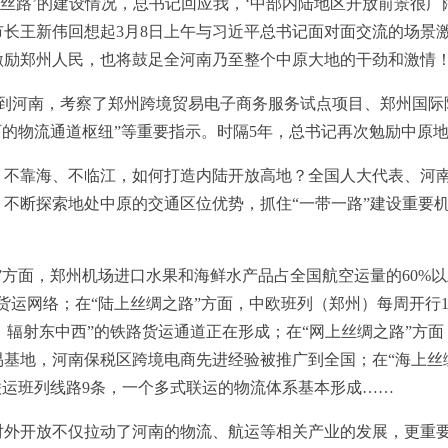
路’的建设情况，总书记回应我，‘中部内陆地区开放前景很广阔
长王新伟回想起3月8日上午与习近平总书记面对面交流的场景
激励郑州人民，也将鼓足全河南乃至整个中原大地的干劲和激情！
到河南，考察了郑州跨境贸易电子商务服务试点项目、郑州国际
西的物流通道枢纽”等重要指示。时隔5年，总书记再次勉励中原
靠海、不临江，如何打造内陆开放高地？全国人大代表、河南
不断探索地处中原的交通区位优势，抓住“一带一路”建设重要机
方面，郑州机场进口水果和海鲜水产品占全国航空运量的60%以
货运网络；在“陆上丝绸之路”方面，中欧班列（郑州）每周开行18
内外、辐射东中西”的铁路货运通道正在形成；在“网上丝绸之路”方
基地，河南保税区跨境电商先进经验被推广到全国；在“海上丝
联运班列线路9条，一个多式联运的物流体系基本形成……
开放不仅拉动了河南的物流、航运等相关产业的发展，更重要