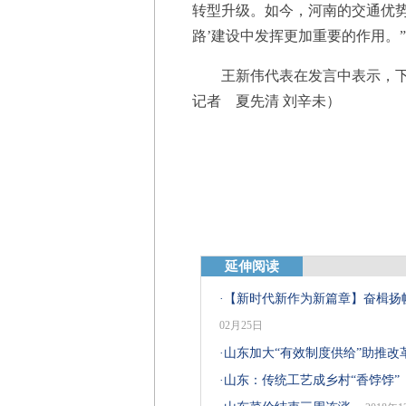
转型升级。如今，河南的交通优势
路’建设中发挥更加重要的作用。
王新伟代表在发言中表示，下一
记者 夏先清 刘辛未）
延伸阅读
·
【新时代新作为新篇章】奋楫扬
02月25日
·
山东加大“有效制度供给”助推改
·
山东：传统工艺成乡村“香饽饽”