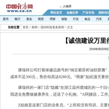
人物库
网站首页
金融证券
产业市场
国际经
股市
银行
基金
期货
理财
保险
IT业
食品
汽车
当前位置
首页
>
新闻
>
国内时政更多新闻
> 正文
【诚信建设万里
2018年08月09日 
康瑞祥公司打着保健品旗号的“纳豆紫苏籽油软胶囊”
成本不足300元，售价却高达8280元。“商家”如此漫天
康瑞祥的一家门店“隐藏”在浙江温州鹿城区的一个旧小
我进去免费做健康养生，还送了小礼物。”A阿姨说，工
Z姑娘是这家门店的业务员。“上班前没有培训。主要