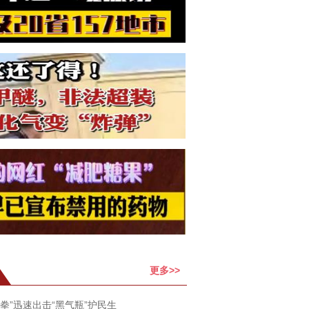
更多>>
拳”迅速出击“黑气瓶”护民生