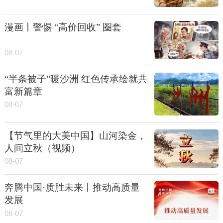
漫画丨警惕 “高价回收” 圈套
08-07
“半条被子”暖沙洲 红色传承绘就共
富新篇章
08-07
【节气里的大美中国】山河染金，
人间立秋（视频）
08-07
奔腾中国·质胜未来丨推动高质量
发展
08-07