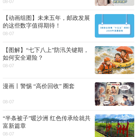
08-07
【动画组图】未来五年，邮政发展
的这些数字值得期待！
08-07
【图解】“七下八上”防汛关键期，
如何安全避险？
08-07
漫画丨警惕 “高价回收” 圈套
08-07
“半条被子”暖沙洲 红色传承绘就共
富新篇章
08-07