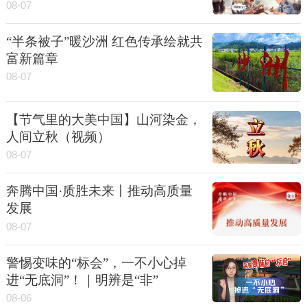
08-07
“半条被子”暖沙洲 红色传承绘就共
富新篇章
08-07
【节气里的大美中国】山河染金，
人间立秋（视频）
08-07
奔腾中国·质胜未来丨推动高质量
发展
08-07
警惕变味的“标会”，一不小心掉
进“无底洞”！｜明辨是“非”
08-06