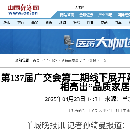
人物库
网站首页
金融证券
产业市场
国际经
股市
银行
基金
期货
理财
保险
IT业
食品
汽车
当前位置
首页
>
产业市场
>
消费品质量安全
>
红榜
> 正文
第137届广交会第二期线下展开
相亮出“品质家居
2025年04月23日 14:31
来源：羊
[
手机看新闻
]
[字号
大
中
小
]
[
打印本稿
羊城晚报讯 记者孙绮曼报道：4