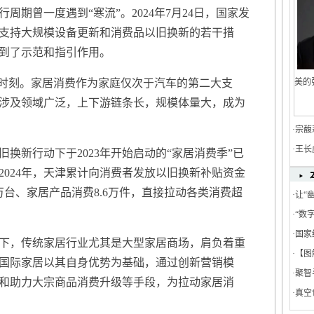
曾一度遇到“寒流”。2024年7月24日，国家发
支持大规模设备更新和消费品以旧换新的若干措
到了示范和指引作用。
时刻。家居消费作为家庭仅次于汽车的第二大支
美的
涉及领域广泛，上下游链条长，规模体量大，成为
·
宗馥
·
王长
新行动下于2023年开始启动的“家居消费季”已
2024年，天津累计向消费者发放以旧换新补贴资金
.8万台、家居产品消费8.6万件，直接拉动各类消费超
·
让“
餐饮
·
“数
饮电
·
国家
，传统家居行业尤其是大型家居商场，肩负着重
·
【图
国际家居以其自身优势为基础，通过创新营销模
·
聚智
和助力大宗商品消费升级等手段，为拉动家居消
在湖
·
真空
家高