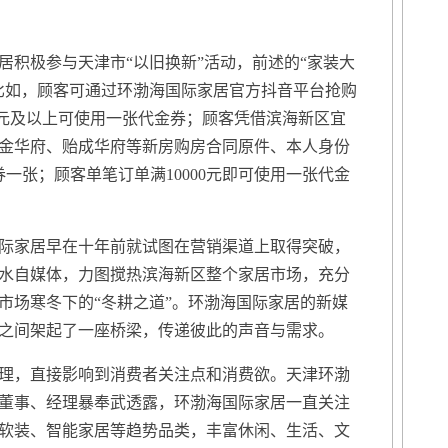
积极参与天津市“以旧换新”活动，前述的“家装大
比如，顾客可通过环渤海国际家居官方抖音平台抢购
000元及以上可使用一张代金券；顾客凭借滨海新区宜
金华府、贻成华府等新房购房合同原件、本人身份
券一张；顾客单笔订单满10000元即可使用一张代金
家居早在十年前就试图在营销渠道上取得突破，
水自媒体，力图搅热滨海新区整个家居市场，充分
市场寒冬下的“冬耕之道”。环渤海国际家居的新媒
之间架起了一座桥梁，传递彼此的声音与需求。
，直接影响到消费者关注点和消费欲。天津环渤
董事、经理暴奉武透露，环渤海国际家居一直关注
软装、智能家居等趋势品类，丰富休闲、生活、文