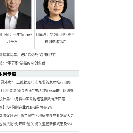
张小懿：一年Token花
何庭波：华为比同行更早
几千万
遇到这堵“墙”
莉接掌两年，娃哈哈仍处“混沌时刻”
虎：“字节系”最猛的AI创业者
本网专稿
幽灵外卖”一上线就现形 市场监管总局推行网络
电子证照核验应用
字利剑”清除“幽灵外卖” 市场监管总局推行网络餐
子证照核验应用
统计局：7月份中国采购经理指数有所回落
解】7月份制造业PMI指数为49.2%
寻味促升级！第二届中国地标美食产业发展大会
南资兴成功举办
包装货物“免开箱”通关 海关监管新模式惠及551
新技术企业