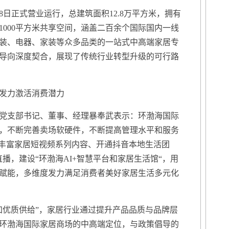
8日正式营业运行，总建筑面积12.8万平方米，拥有
1000平方米共享空间，涵盖二百余个国际国内一线
装、电器、家装等众多品类的一站式中高端家居专
导向深度契合，展现了传统行业转型升级的可行路
发力激活消费潜力
支部书记、董事、经理暴奉武表示：环渤海国际
，不断完善卖场软硬件，不断提高管理水平和服务
，丰富家居短视频系列内容、开通抖音本地生活团
直播，建设“环渤海AI+智慧平台和家居生活馆“，用
赋能，多维度发力满足消费者美好家居生活多元化
加优质供给”，家居行业通过提升产品品质与品牌层
环渤海国际家居商场的中高端定位，与政策倡导的