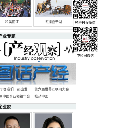
和美丽江
冬捕查干湖
经济日报微信
产业专题
中经网微信
行动 我们一起出发
·
第六届世界互联网大会
8届中国企业领袖年会
·
推动中国
企业家