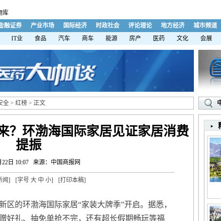
物库
金融证券
产业市场
国际经济
时政社会
评论理论
地方经济
城市频道
IT业
食品
汽车
商车
能源
房产
医药
文化
会展
安全
>
红榜
> 正文
力何来？环渤海国际家居见证家居消费
提振
22日 10:07
来源：中国商报网
新闻
]
[字号
大
中
小
]
[
打印本稿
]
海新区的环渤海国际家居“家装大牌季”开启。据悉，
赠好礼、抽免单抢不完，还有超长假期畅玩等福