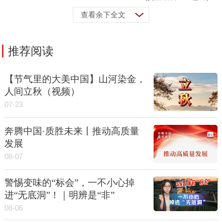
查看余下全文
推荐阅读
【节气里的大美中国】山河染金，
人间立秋（视频）
07-23
奔腾中国·质胜未来丨推动高质量
发展
08-07
警惕变味的“标会”，一不小心掉
进“无底洞”！｜明辨是“非”
08-06