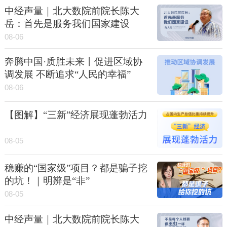
中经声量｜北大数院前院长陈大
岳：首先是服务我们国家建设
08-06
奔腾中国·质胜未来丨促进区域协
调发展 不断追求“人民的幸福”
08-06
【图解】“三新”经济展现蓬勃活力
08-05
稳赚的“国家级”项目？都是骗子挖
的坑！｜明辨是“非”
08-05
中经声量｜北大数院前院长陈大