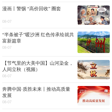
漫画丨警惕 “高价回收” 圈套
08-07
“半条被子”暖沙洲 红色传承绘就共
富新篇章
08-07
【节气里的大美中国】山河染金，
人间立秋（视频）
08-07
奔腾中国·质胜未来丨推动高质量
发展
08-07