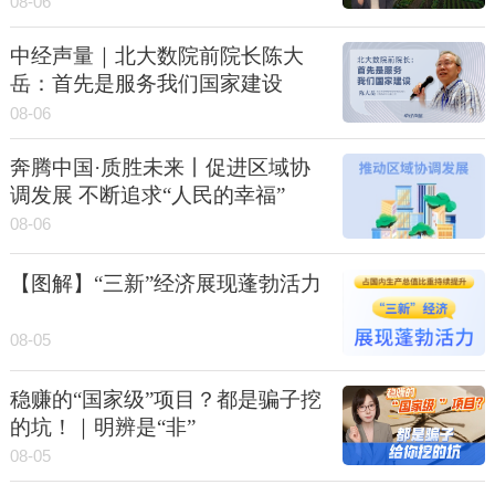
08-06
中经声量｜北大数院前院长陈大
岳：首先是服务我们国家建设
08-06
奔腾中国·质胜未来丨促进区域协
调发展 不断追求“人民的幸福”
08-06
【图解】“三新”经济展现蓬勃活力
08-05
稳赚的“国家级”项目？都是骗子挖
的坑！｜明辨是“非”
08-05