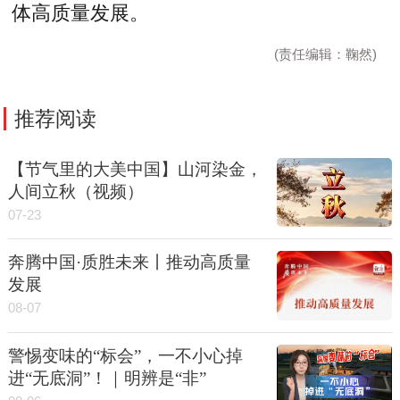
体高质量发展。
(责任编辑：鞠然)
推荐阅读
【节气里的大美中国】山河染金，
人间立秋（视频）
07-23
奔腾中国·质胜未来丨推动高质量
发展
08-07
警惕变味的“标会”，一不小心掉
进“无底洞”！｜明辨是“非”