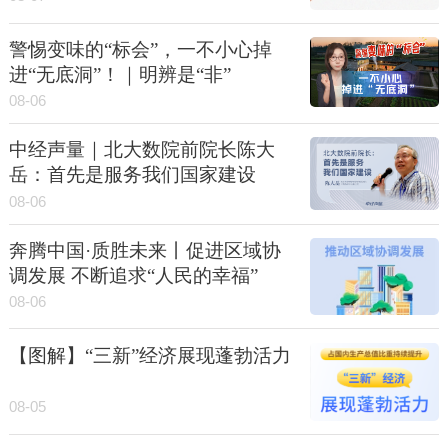
警惕变味的“标会”，一不小心掉
进“无底洞”！｜明辨是“非”
08-06
中经声量｜北大数院前院长陈大
岳：首先是服务我们国家建设
08-06
奔腾中国·质胜未来丨促进区域协
调发展 不断追求“人民的幸福”
08-06
【图解】“三新”经济展现蓬勃活力
08-05