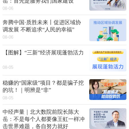
岳：首先是服务我们国家建设
08-06
奔腾中国·质胜未来丨促进区域协
调发展 不断追求“人民的幸福”
08-06
【图解】“三新”经济展现蓬勃活力
08-05
稳赚的“国家级”项目？都是骗子挖
的坑！｜明辨是“非”
08-05
中经声量｜北大数院前院长陈大
岳：不是每个人都要像王虹一样冲
击世界难题，各自努力就好