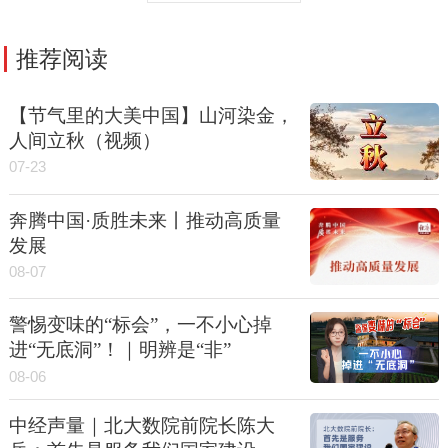
推荐阅读
【节气里的大美中国】山河染金，
人间立秋（视频）
07-23
奔腾中国·质胜未来丨推动高质量
发展
08-07
警惕变味的“标会”，一不小心掉
进“无底洞”！｜明辨是“非”
08-06
中经声量｜北大数院前院长陈大