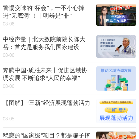
警惕变味的“标会”，一不小心掉
进“无底洞”！｜明辨是“非”
08-06
中经声量｜北大数院前院长陈大
岳：首先是服务我们国家建设
08-06
奔腾中国·质胜未来丨促进区域协
调发展 不断追求“人民的幸福”
08-06
【图解】“三新”经济展现蓬勃活力
08-05
稳赚的“国家级”项目？都是骗子挖