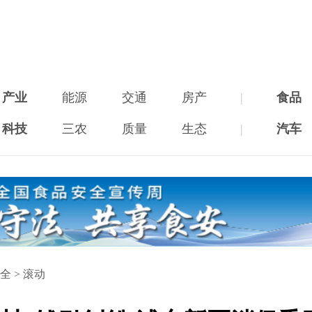
产业
能源
交通
房产
|
食品
科技
三农
质量
生态
|
汽车
全
>
滚动