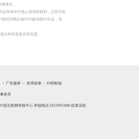
法律责任。
等图片作品享有许可他人使用的权利；已经与本
中国经济网记者XXX摄'的图片作品，否
其观点和对其真实性负责。
约
－
广告服务
－
友情链接
－
纠错邮箱
事务所
中国互联网举报中心
举报电话:18510915000
处置流程