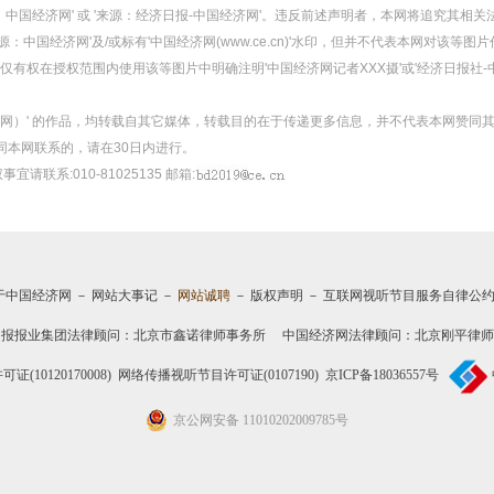
：中国经济网' 或 '来源：经济日报-中国经济网'。违反前述声明者，本网将追究其相关
：中国经济网'及/或标有'中国经济网(www.ce.cn)'水印，但并不代表本网对该
有权在授权范围内使用该等图片中明确注明'中国经济网记者XXX摄'或'经济日报社-
经济网）' 的作品，均转载自其它媒体，转载目的在于传递更多信息，并不代表本网赞同
同本网联系的，请在30日内进行。
事宜请联系:010-81025135 邮箱:
于中国经济网
－
网站大事记
－
网站诚聘
－
版权声明
－
互联网视听节目服务自律公
日报报业集团法律顾问：
北京市鑫诺律师事务所
中国经济网法律顾问：北京刚平律师
10120170008)
网络传播视听节目许可证(0107190)
京ICP备18036557号
京公网安备 11010202009785号