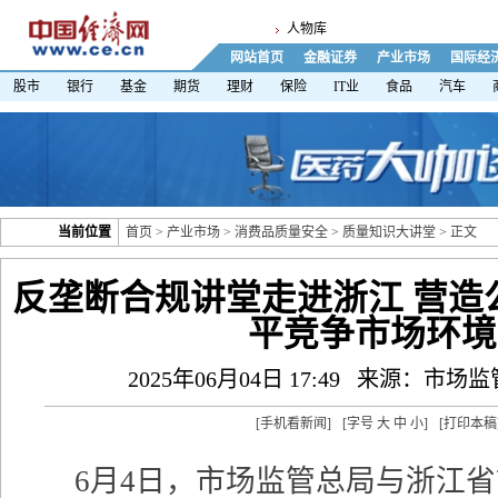
人物库
网站首页
金融证券
产业市场
国际经
股市
银行
基金
期货
理财
保险
IT业
食品
汽车
当前位置
首页
>
产业市场
>
消费品质量安全
>
质量知识大讲堂
> 正文
反垄断合规讲堂走进浙江 营造
平竞争市场环境
2025年06月04日 17:49
来源：市场监
[
手机看新闻
]
[字号
大
中
小
]
[
打印本稿
6月4日，市场监管总局与浙江