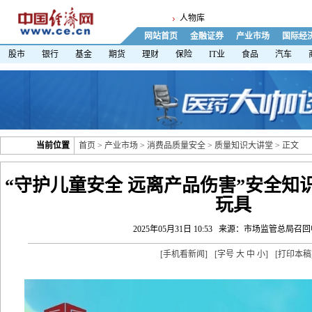
人物库
网站首页
金融证券
产业市场
国际经
股市
银行
基金
期货
理财
保险
IT业
食品
汽车
当前位置
首页
>
产业市场
>
消费品质量安全
>
质量知识大讲堂
> 正文
“守护儿童安全 远离产品伤害”安全知
玩具
2025年05月31日 10:53
来源：市场监管总局召回
[
手机看新闻
]
[字号
大
中
小
]
[
打印本稿