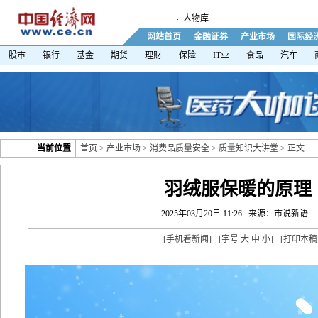
人物库
网站首页
金融证券
产业市场
国际经
股市
银行
基金
期货
理财
保险
IT业
食品
汽车
当前位置
首页
>
产业市场
>
消费品质量安全
>
质量知识大讲堂
> 正文
羽绒服保暖的原理
2025年03月20日 11:26
来源：市说新语
[
手机看新闻
]
[字号
大
中
小
]
[
打印本稿