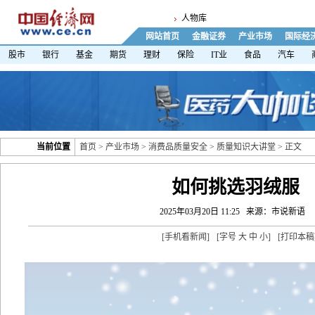
人物库
网站首页
金融证券
产业市场
国际经
股市
银行
基金
期货
理财
保险
IT业
食品
汽车
当前位置
首页
>
产业市场
>
消费品质量安全
>
质量知识大讲堂
> 正文
如何挑选羽绒服
2025年03月20日 11:25
来源：市说新语
[
手机看新闻
]
[字号
大
中
小
]
[
打印本稿