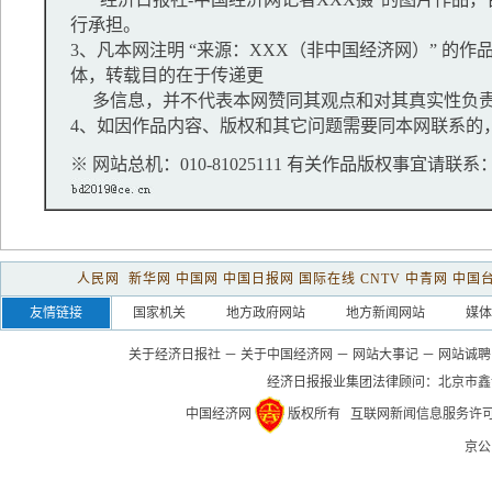
“经济日报社-中国经济网记者XXX摄”的图片作品
行承担。
3、凡本网注明 “来源：XXX（非中国经济网）” 的
体，转载目的在于传递更
多信息，并不代表本网赞同其观点和对其真实性负
4、如因作品内容、版权和其它问题需要同本网联系的，
※ 网站总机：010-81025111 有关作品版权事宜请联系：01
人民网
新华网
中国网
中国日报网
国际在线
CNTV
中青网
中国
友情链接
国家机关
地方政府网站
地方新闻网站
媒体
关于经济日报社
－
关于中国经济网
－
网站大事记
－
网站诚聘
经济日报报业集团法律顾问：
北京市鑫
中国经济网
版权所有
互联网新闻信息服务许可证(1
京公网