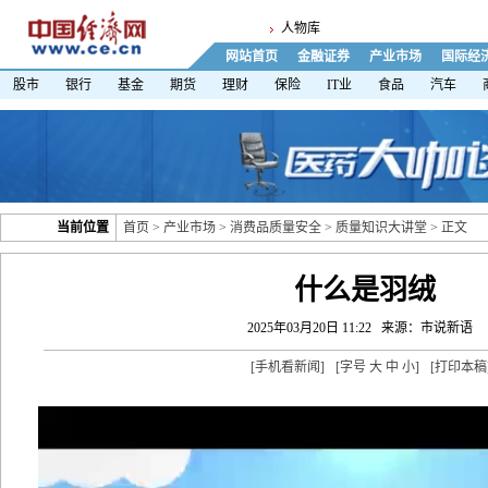
人物库
网站首页
金融证券
产业市场
国际经
股市
银行
基金
期货
理财
保险
IT业
食品
汽车
当前位置
首页
>
产业市场
>
消费品质量安全
>
质量知识大讲堂
> 正文
什么是羽绒
2025年03月20日 11:22
来源：市说新语
[
手机看新闻
]
[字号
大
中
小
]
[
打印本稿