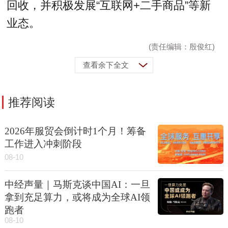
回收，并积极发展“互联网+二手商品”等新
业态。
(责任编辑：殷俊红)
查看余下全文
推荐阅读
2026年服贸会倒计时1个月！筹备
工作进入冲刺阶段
08-10
中经声量｜马斯克谈中国AI：一旦
拿到充足算力，或将成为全球AI领
跑者
08-10