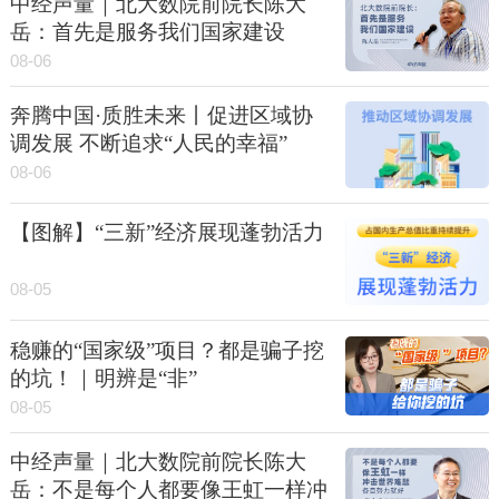
中经声量｜北大数院前院长陈大
岳：首先是服务我们国家建设
08-06
奔腾中国·质胜未来丨促进区域协
调发展 不断追求“人民的幸福”
08-06
【图解】“三新”经济展现蓬勃活力
08-05
稳赚的“国家级”项目？都是骗子挖
的坑！｜明辨是“非”
08-05
中经声量｜北大数院前院长陈大
岳：不是每个人都要像王虹一样冲