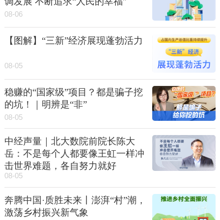
调发展 不断追求“人民的幸福”
08-06
【图解】“三新”经济展现蓬勃活力
08-05
稳赚的“国家级”项目？都是骗子挖
的坑！｜明辨是“非”
08-05
中经声量｜北大数院前院长陈大
岳：不是每个人都要像王虹一样冲
击世界难题，各自努力就好
08-05
奔腾中国·质胜未来丨澎湃“村”潮，
激荡乡村振兴新气象