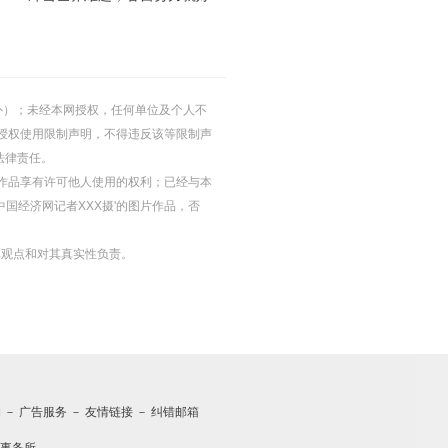
的除外）；未经本网授权，任何单位及个人不
授权使用限制声明，不得违反该等限制声
法律责任。
等图片作品享有许可他人使用的权利；已经与本
中国经济网记者XXX摄'的图片作品，否
其观点和对其真实性负责。
约
－
广告服务
－
友情链接
－
纠错邮箱