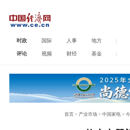
时政
国际
人事
地方
|
评论
视频
财经
基金
|
首页
>
产业市场
>
中国家电
>