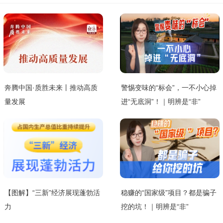
奔腾中国·质胜未来丨推动高质
警惕变味的“标会”，一不小心掉
量发展
进“无底洞”！｜明辨是“非”
【图解】“三新”经济展现蓬勃活
稳赚的“国家级”项目？都是骗子
力
挖的坑！｜明辨是“非”