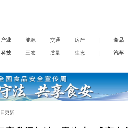
产业
能源
交通
房产
|
食品
科技
三农
质量
生态
|
汽车
今日更新