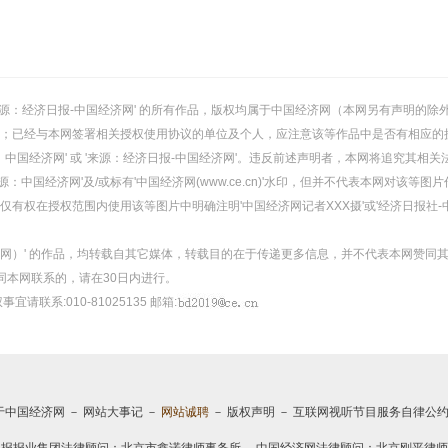
或 '来源：经济日报-中国经济网' 的所有作品，版权均属于中国经济网（本网另有声明
；已经与本网签署相关授权使用协议的单位及个人，应注意该等作品中是否有相应的
：中国经济网' 或 '来源：经济日报-中国经济网'。违反前述声明者，本网将追究其相关
：中国经济网'及/或标有'中国经济网(www.ce.cn)'水印，但并不代表本网对该
有权在授权范围内使用该等图片中明确注明'中国经济网记者XXX摄'或'经济日报社-
经济网）' 的作品，均转载自其它媒体，转载目的在于传递更多信息，并不代表本网赞同
同本网联系的，请在30日内进行。
事宜请联系:010-81025135 邮箱:
于中国经济网
－
网站大事记
－
网站诚聘
－
版权声明
－
互联网视听节目服务自律公