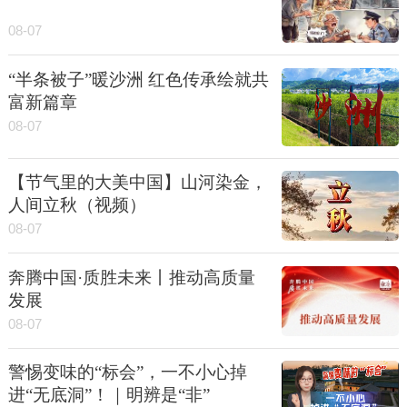
08-07
“半条被子”暖沙洲 红色传承绘就共
富新篇章
08-07
【节气里的大美中国】山河染金，
人间立秋（视频）
08-07
奔腾中国·质胜未来丨推动高质量
发展
08-07
警惕变味的“标会”，一不小心掉
进“无底洞”！｜明辨是“非”