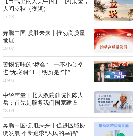
【节气里的大美中国】山河染金，
人间立秋（视频）
07-23
奔腾中国·质胜未来丨推动高质量
发展
08-07
警惕变味的“标会”，一不小心掉
进“无底洞”！｜明辨是“非”
08-06
中经声量｜北大数院前院长陈大
岳：首先是服务我们国家建设
08-06
奔腾中国·质胜未来丨促进区域协
调发展 不断追求“人民的幸福”