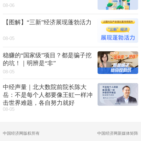
08-06
【图解】“三新”经济展现蓬勃活力
08-05
稳赚的“国家级”项目？都是骗子挖
的坑！｜明辨是“非”
08-05
中经声量｜北大数院前院长陈大
岳：不是每个人都要像王虹一样冲
击世界难题，各自努力就好
08-05
中国经济网版权所有
中国经济网新媒体矩阵