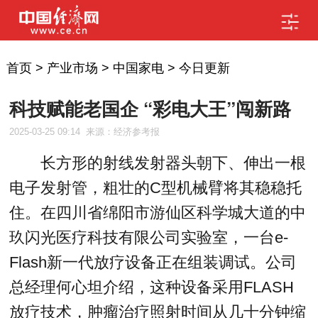
首页
>
产业市场
>
中国家电
>
今日更新
科技赋能老国企 “彩电大王”闯新路
2025-03-25 09:14
来源：经济参考报
长方形的射线发射器头朝下、伸出一根
电子发射管，粗壮的C型机械臂将其稳稳托
住。在四川省绵阳市游仙区科学城大道的中
玖闪光医疗科技有限公司实验室，一台e-
Flash新一代放疗设备正在组装调试。公司
总经理何心坦介绍，这种设备采用FLASH
放疗技术，肿瘤治疗照射时间从几十分钟缩