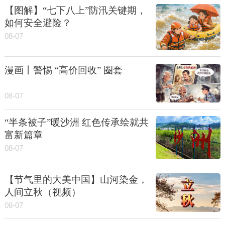
【图解】“七下八上”防汛关键期，
如何安全避险？
08-07
漫画丨警惕 “高价回收” 圈套
08-07
“半条被子”暖沙洲 红色传承绘就共
富新篇章
08-07
【节气里的大美中国】山河染金，
人间立秋（视频）
08-07