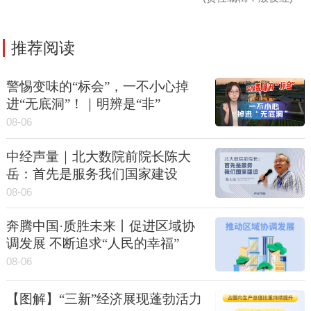
推荐阅读
警惕变味的“标会”，一不小心掉
进“无底洞”！｜明辨是“非”
08-06
中经声量｜北大数院前院长陈大
岳：首先是服务我们国家建设
08-06
奔腾中国·质胜未来丨促进区域协
调发展 不断追求“人民的幸福”
08-06
【图解】“三新”经济展现蓬勃活力