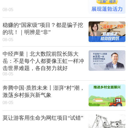
08-05
稳赚的“国家级”项目？都是骗子挖
的坑！｜明辨是“非”
08-05
中经声量｜北大数院前院长陈大
岳：不是每个人都要像王虹一样冲
击世界难题，各自努力就好
08-05
奔腾中国·质胜未来丨澎湃“村”潮，
激荡乡村振兴新气象
08-05
莫让游客用生命为网红项目“试错”