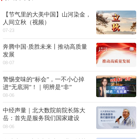
【节气里的大美中国】山河染金，
人间立秋（视频）
07-23
奔腾中国·质胜未来丨推动高质量
发展
08-07
警惕变味的“标会”，一不小心掉
进“无底洞”！｜明辨是“非”
08-06
中经声量｜北大数院前院长陈大
岳：首先是服务我们国家建设
08-06