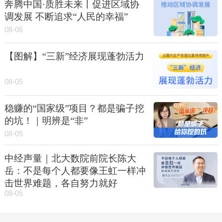
奔腾中国·质胜未来丨促进区域协
调发展 不断追求“人民的幸福”
08-06
【图解】“三新”经济展现蓬勃活力
08-05
稳赚的“国家级”项目？都是骗子挖
的坑！｜明辨是“非”
08-05
中经声量｜北大数院前院长陈大
岳：不是每个人都要像王虹一样冲
击世界难题，各自努力就好
08-05