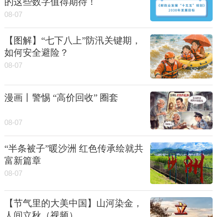
的这些数字值得期待！
08-07
【图解】“七下八上”防汛关键期，
如何安全避险？
08-07
漫画丨警惕 “高价回收” 圈套
08-07
“半条被子”暖沙洲 红色传承绘就共
富新篇章
08-07
【节气里的大美中国】山河染金，
人间立秋（视频）