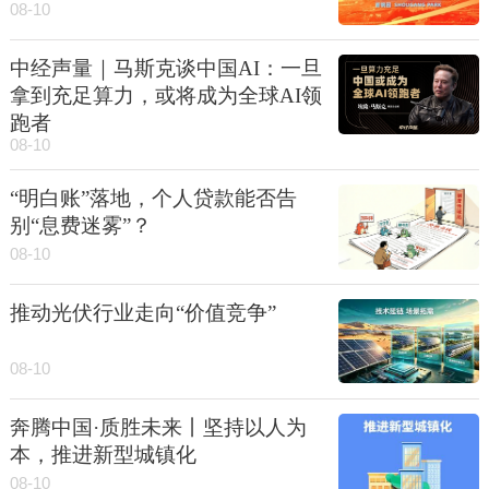
08-10
中经声量｜马斯克谈中国AI：一旦
拿到充足算力，或将成为全球AI领
跑者
08-10
“明白账”落地，个人贷款能否告
别“息费迷雾”？
08-10
推动光伏行业走向“价值竞争”
08-10
奔腾中国·质胜未来丨坚持以人为
本，推进新型城镇化
08-10