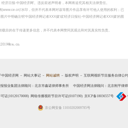
源：经济日报-中国经济网'。违反前述声明者，本网将追究其相关法律责任。
(www.ce.cn)'水印，但并不代表本网对该等图片作品享有许可他人使用的权利；已
中明确注明'中国经济网记者XXX摄'或'经济日报社-中国经济网记者XXX摄'的图
体，转载目的在于传递更多信息，并不代表本网赞同其观点和对其真实性负责。
于中国经济网
－
网站大事记
－
网站诚聘
－
版权声明
－
互联网视听节目服务自律公
日报报业集团法律顾问：
北京市鑫诺律师事务所
中国经济网法律顾问：北京刚平律师
10120170008)
网络传播视听节目许可证(0107190)
京ICP备18036557号
京公网安备 11010202009785号