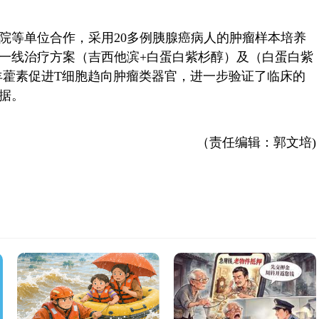
院等单位合作，采用
20
多例胰腺癌病人的肿瘤样本培养
一线治疗方案（吉西他滨
+
白蛋白紫杉醇）及（白蛋白紫
羊藿素促进
T
细胞趋向肿瘤类器官，进一步验证了临床的
据。
（责任编辑：郭文培)