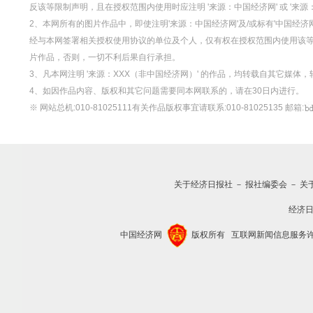
反该等限制声明，且在授权范围内使用时应注明 '来源：中国经济网' 或 '来
2、本网所有的图片作品中，即使注明'来源：中国经济网'及/或标有'中国经济网
经与本网签署相关授权使用协议的单位及个人，仅有权在授权范围内使用该等图片
片作品，否则，一切不利后果自行承担。
3、凡本网注明 '来源：XXX（非中国经济网）' 的作品，均转载自其它媒
4、如因作品内容、版权和其它问题需要同本网联系的，请在30日内进行。
※ 网站总机:010-81025111有关作品版权事宜请联系:010-81025135 邮箱:
关于经济日报社
－
报社编委会
－
关
经济
中国经济网
版权所有
互联网新闻信息服务许可证(