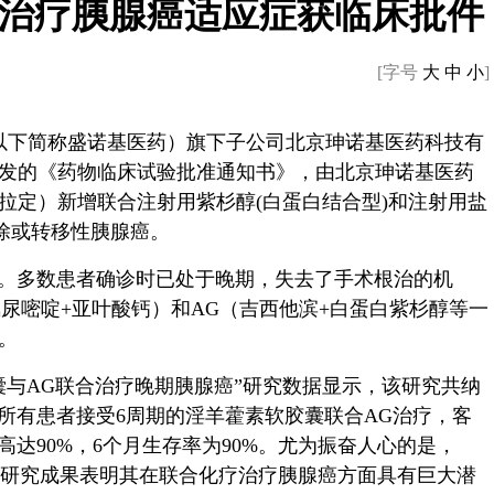
治疗胰腺癌适应症获临床批件
[字号
大
中
小
]
以下简称盛诺基医药）旗下子公司北京珅诺基医药科技有
发的《药物临床试验批准通知书》，由北京珅诺基医药
拉定）新增联合注射用紫杉醇
(
白蛋白结合型
)
和注射用盐
除或转移性胰腺癌。
。多数患者确诊时已处于晚期，失去了手术根治的机
氟尿嘧啶
+
亚叶酸钙）和
AG
（吉西他滨
+
白蛋白紫杉醇等一
。
囊与
AG
联合治疗晚期胰腺癌”研究数据显示，该研究共纳
所有患者接受
6
周期的淫羊藿素软胶囊联合
AG
治疗，客
高达
90%
，
6
个月生存率为
90%
。尤为振奋人心的是，
研究成果表明其在联合化疗治疗胰腺癌方面具有巨大潜