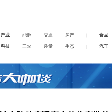
产业
能源
交通
房产
|
食品
科技
三农
质量
生态
|
汽车