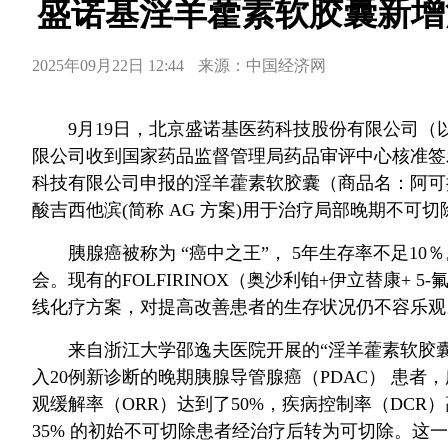
盛诺基淫羊藿素软胶囊新增
2025年09月22日 12:44
来源：中国经济网
9
月
19
日，北京盛诺基医药科技股份有限公司（
限公司收到国家药品监督管理局药品审评中心核准签
科技有限公司申报的淫羊藿素软胶囊（商品名：阿可
酸吉西他滨
(
简称
AG
方案
)
用于治疗局部晚期不可切
胰腺癌被称为
“癌中之王”，
5
年生存率不足
10
％
会。现有的
FOLFIRINOX
（奥沙利铂
+
伊立替康
+ 5-
线化疗方案，对提高改善患者的生存状况仍不容乐观
来自浙江大学邵逸夫医院开展的“淫羊藿素软胶
入
20
例新诊断的晚期胰腺导管腺癌（
PDAC
）
患者，
观缓解率（
ORR
）达到了
50%
，疾病控制率（
DCR
）
35%
的初始不可切除患者经治疗后转为可切除。这一