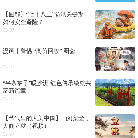
【图解】“七下八上”防汛关键期，
如何安全避险？
08-07
漫画丨警惕 “高价回收” 圈套
08-07
“半条被子”暖沙洲 红色传承绘就共
富新篇章
08-07
【节气里的大美中国】山河染金，
人间立秋（视频）
08-07