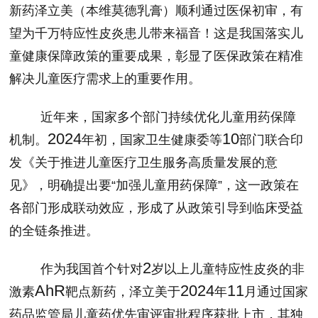
新药泽立美（本维莫德乳膏）顺利通过医保初审，有
望为千万特应性皮炎患儿带来福音！这是我国落实儿
童健康保障政策的重要成果，彰显了医保政策在精准
解决儿童医疗需求上的重要作用。
近年来，国家多个部门持续优化儿童用药保障
2024
10
机制。
年初，国家卫生健康委等
部门联合印
发《关于推进儿童医疗卫生服务高质量发展的意
见》，明确提出要“加强儿童用药保障”，这一政策在
各部门形成联动效应，形成了从政策引导到临床受益
的全链条推进。
2
作为我国首个针对
岁以上儿童特应性皮炎的非
AhR
2024
11
激素
靶点新药，泽立美于
年
月通过国家
药品监管局儿童药优先审评审批程序获批上市，其独