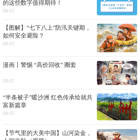
的这些数字值得期待！
08-07
【图解】“七下八上”防汛关键期，
如何安全避险？
08-07
漫画丨警惕 “高价回收” 圈套
08-07
“半条被子”暖沙洲 红色传承绘就共
富新篇章
08-07
【节气里的大美中国】山河染金，