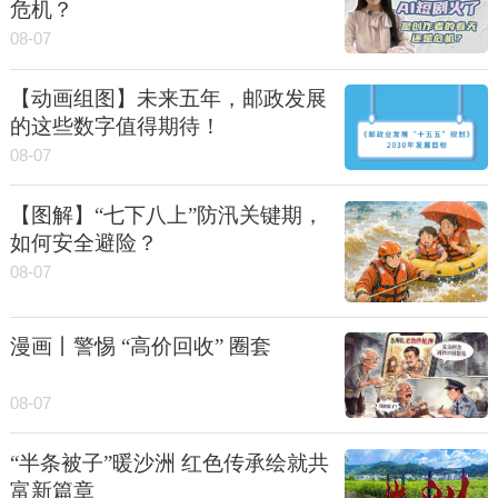
危机？
08-07
【动画组图】未来五年，邮政发展
的这些数字值得期待！
08-07
【图解】“七下八上”防汛关键期，
如何安全避险？
08-07
漫画丨警惕 “高价回收” 圈套
08-07
“半条被子”暖沙洲 红色传承绘就共
富新篇章