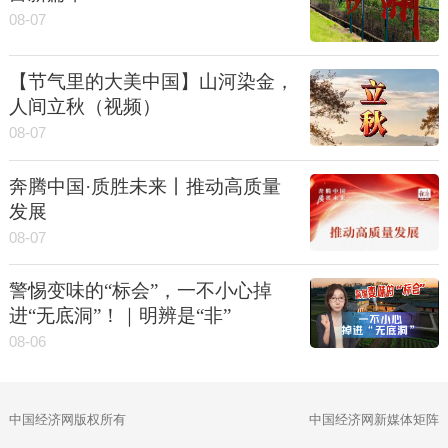
08-07
【节气里的大美中国】山河染金，
人间立秋（视频）
08-07
奔腾中国·质胜未来丨推动高质量
发展
08-07
警惕变味的“标会”，一不小心掉
进“无底洞”！｜明辨是“非”
08-06
中国经济网版权所有
中国经济网新媒体矩阵