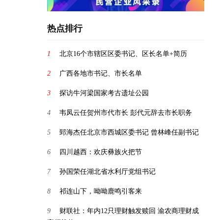
热点排行
1
北京16个市辖区区委书记、区长名单+简历
2
广西各地市书记、市长名单
3
探访牛河梁国家考古遗址公园
4
韦凤云任贺州市代市长 彭代元辞去市长职务
5
郅海杰任北京市西城区委书记 曾林峰任副书记
6
四川越西：欢庆彝族火把节
7
孙国荣任湖北省水利厅党组书记
8
祁连山下，呦呦鹿鸣引客来
9
财联社：年内12只理财触发赎回 渝农商理财成