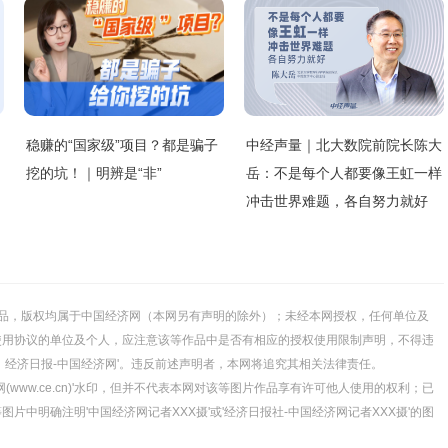
稳赚的“国家级”项目？都是骗子
中经声量｜北大数院前院长陈大
挖的坑！｜明辨是“非”
岳：不是每个人都要像王虹一样
冲击世界难题，各自努力就好
的所有作品，版权均属于中国经济网（本网另有声明的除外）；未经本网授权，任何单位及
使用协议的单位及个人，应注意该等作品中是否有相应的授权使用限制声明，不得违
源：经济日报-中国经济网'。违反前述声明者，本网将追究其相关法律责任。
(www.ce.cn)'水印，但并不代表本网对该等图片作品享有许可他人使用的权利；已
中明确注明'中国经济网记者XXX摄'或'经济日报社-中国经济网记者XXX摄'的图