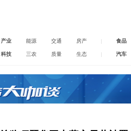
产业
能源
交通
房产
|
食品
科技
三农
质量
生态
|
汽车