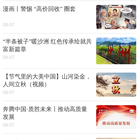
漫画丨警惕 “高价回收” 圈套
08-07
“半条被子”暖沙洲 红色传承绘就共
富新篇章
08-07
【节气里的大美中国】山河染金，
人间立秋（视频）
08-07
奔腾中国·质胜未来丨推动高质量
发展
08-07