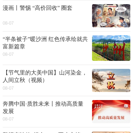
漫画丨警惕 “高价回收” 圈套
08-07
“半条被子”暖沙洲 红色传承绘就共
富新篇章
08-07
【节气里的大美中国】山河染金，
人间立秋（视频）
08-07
奔腾中国·质胜未来丨推动高质量
发展
08-07