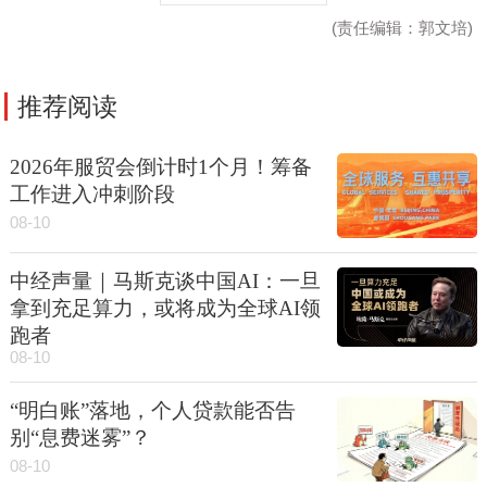
(责任编辑：郭文培)
推荐阅读
2026年服贸会倒计时1个月！筹备
工作进入冲刺阶段
08-10
中经声量｜马斯克谈中国AI：一旦
拿到充足算力，或将成为全球AI领
跑者
08-10
“明白账”落地，个人贷款能否告
别“息费迷雾”？
08-10