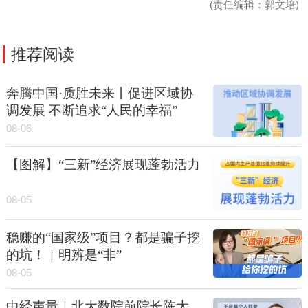
(责任编辑：郭文培)
推荐阅读
奔腾中国·质胜未来丨促进区域协
调发展 不断追求“人民的幸福”
08-06
【图解】“三新”经济展现蓬勃活力
08-05
稳赚的“国家级”项目？都是骗子挖
的坑！｜明辨是“非”
08-05
中经声量｜北大数院前院长陈大