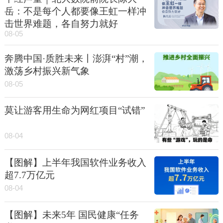
岳：不是每个人都要像王虹一样冲
击世界难题，各自努力就好
08-05
奔腾中国·质胜未来丨澎湃“村”潮，
激荡乡村振兴新气象
08-05
莫让游客用生命为网红项目“试错”
08-04
【图解】上半年我国软件业务收入
超7.7万亿元
08-04
【图解】未来5年 国民健康“任务