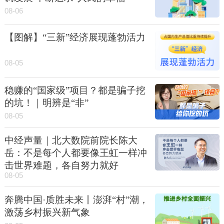
08-06
【图解】“三新”经济展现蓬勃活力
08-05
稳赚的“国家级”项目？都是骗子挖
的坑！｜明辨是“非”
08-05
中经声量｜北大数院前院长陈大
岳：不是每个人都要像王虹一样冲
击世界难题，各自努力就好
08-05
奔腾中国·质胜未来丨澎湃“村”潮，
激荡乡村振兴新气象